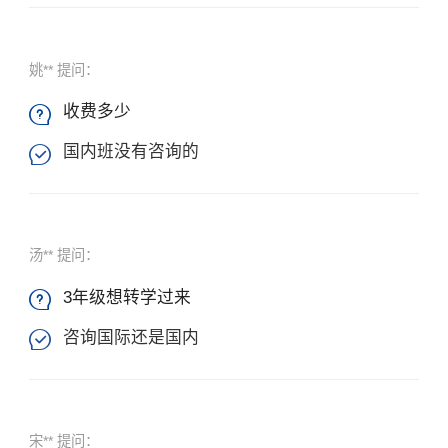
姚** 提问：
收费多少

国内班没有咨询的

汤** 提问：
3年级想转学过来

咨询国际还是国内

宋** 提问：