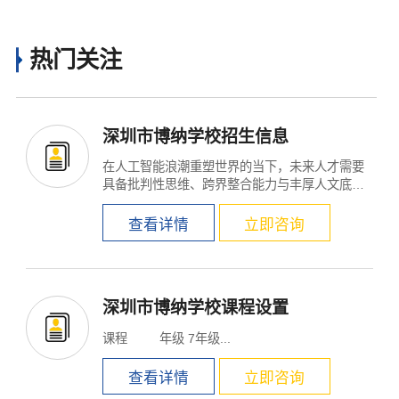
热门关注
深圳市博纳学校招生信息
在人工智能浪潮重塑世界的当下，未来人才需要
具备批判性思维、跨界整合能力与丰厚人文底
蕴。深圳市博纳学校...
查看详情
立即咨询
深圳市博纳学校课程设置
课程 年级 7年级...
查看详情
立即咨询