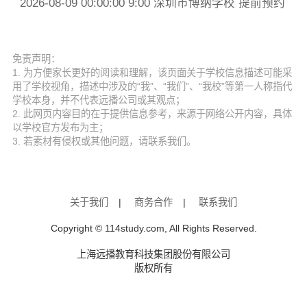
2026-08-09 00:00:00 9:00 深圳市博纳学校 提前预约
免责声明：
1. 为方便家长更好的阅读和理解，该页面关于学校信息描述可能采
用了学校视角，描述中涉及的“我”、“我们”、“我校”等第一人称指代
学校本身，并不代表远播公司或其观点；
2. 此网页内容目的在于提供信息参考，来源于网络公开内容，具体
以学校官方发布为主；
3. 若素材有侵权或其他问题，请联系我们。
关于我们
|
商务合作
|
联系我们
Copyright © 114study.com, All Rights Reserved.
上海远播教育科技集团股份有限公司
版权所有