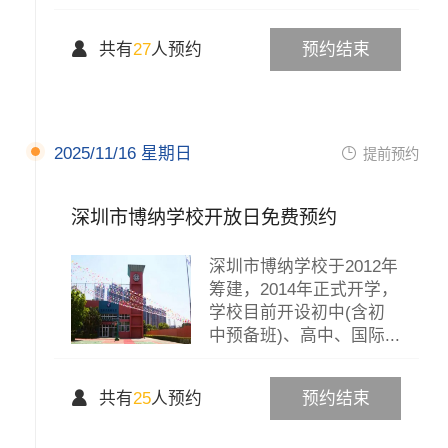
同情...

共有
27
人预约
预约结束
2025/11/16 星期日

提前预约
深圳市博纳学校开放日免费预约
深圳市博纳学校于2012年
筹建，2014年正式开学，
学校目前开设初中(含初
中预备班)、高中、国际...

共有
25
人预约
预约结束