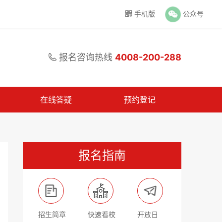
手机版
公众号

报名咨询热线
4008-200-288

在线答疑
预约登记
报名指南
招生简章
快速看校
开放日