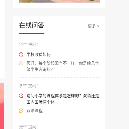
在线问答
更多 >
伍** 提问：
学校收费如何

您好，每个阶段没有不一样，你是给几年

级学生咨询的？
李** 提问：
请问小学的课程体系是怎样的？双语还是

国内国际两个体...
双语课程

张** 提问：