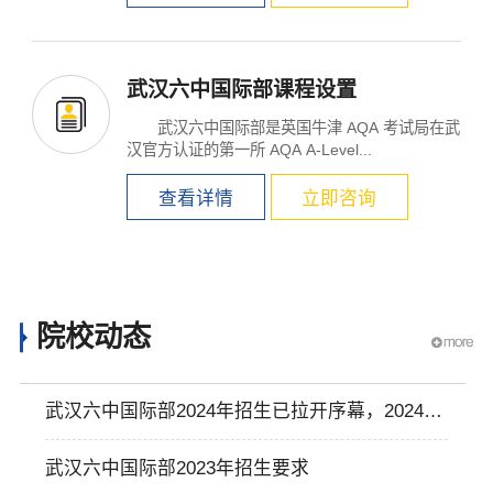
武汉六中国际部课程设置
武汉六中国际部是英国牛津 AQA 考试局在武
汉官方认证的第一所 AQA A-Level...
查看详情
立即咨询
院校动态
武汉六中国际部2024年招生已拉开序幕，2024年
招生简章
武汉六中国际部2023年招生要求