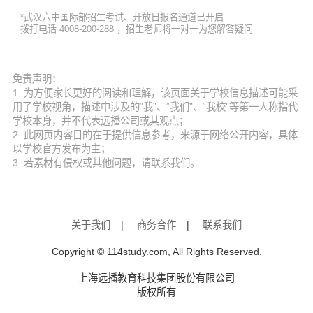
*武汉六中国际部招生考试、开放日报名通道已开启
拨打电话 4008-200-288 ，招生老师将一对一为您解答疑问
免责声明：
1. 为方便家长更好的阅读和理解，该页面关于学校信息描述可能采
用了学校视角，描述中涉及的“我”、“我们”、“我校”等第一人称指代
学校本身，并不代表远播公司或其观点；
2. 此网页内容目的在于提供信息参考，来源于网络公开内容，具体
以学校官方发布为主；
3. 若素材有侵权或其他问题，请联系我们。
关于我们
|
商务合作
|
联系我们
Copyright © 114study.com, All Rights Reserved.
上海远播教育科技集团股份有限公司
版权所有