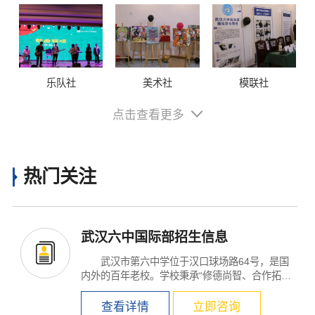
乐队社
美术社
模联社
点击查看更多
热门关注
武汉六中国际部招生信息
武汉市第六中学位于汉口球场路64号，是国
内外的百年老校。学校秉承“修德尚智、合作拓新
×
&rdquo...
查看详情
立即咨询