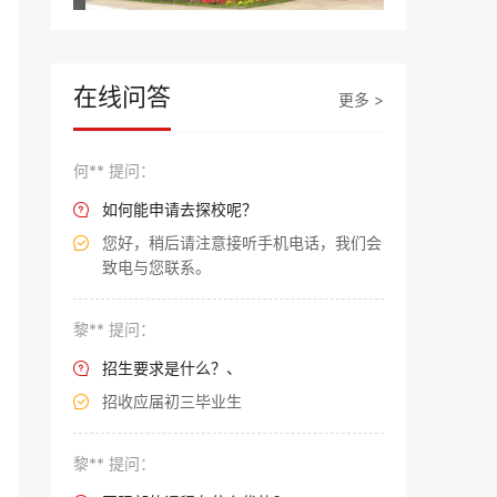
在线问答
更多 >
何** 提问：
如何能申请去探校呢？

您好，稍后请注意接听手机电话，我们会

致电与您联系。
黎** 提问：
招生要求是什么？、

招收应届初三毕业生

黎** 提问：