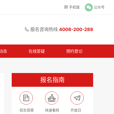
手机版
公众号

报名咨询热线
4008-200-288

动态
在线答疑
预约登记
报名指南
招生简章
快速看校
开放日