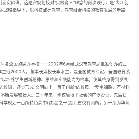
创新实验班。这是睿规划校对“实践育人”理念的再次践行，是“大众创
国家战略指导下，以科技点亮教育、教育融合科技的教育发展的新路
名全国的民办学校——2002年6月经武汉市教育局批准创办的武
、学生近2000人。董事长兼校长李水生，是全国教育专家、全国教育系
“以培养学生创新精神、思维和实践能力为根本，使其终身得到发展”
的校训，逐步形成“文明向上，勇于创新”的校风、“爱字铺路，严得科
学校不断发展和壮大。二十年来，学校赢得了社会的广泛赞誉，先后获
科学规划一百所特色高中(试验)之一(湖北省仅有两所，另一所为华师