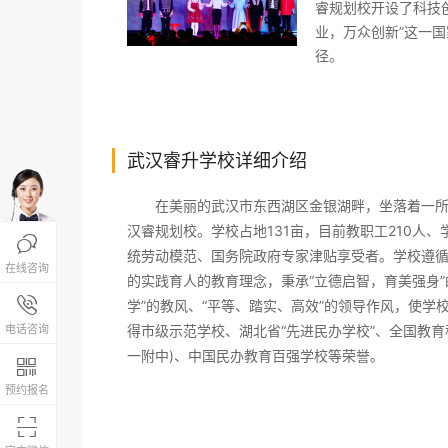
睿规划校开设了科技
业，万众创新”这一
径。
武汉睿升学校详细介绍
在美丽的武汉市东西湖区金银湖畔，坐落着一所闻
汉睿规划校。学校占地131亩，目前教职工210人

统劳动模范、国务院政府专家津贴享受者。学校遵循
在线咨询
的实践育人的教育理念，秉承“立德启智，育美强身”
报名咨询热线

学”的教风、“平等、踏实、高效”的领导作风，使
4008-200-288
电话咨询
得市级示范学校、湖北省“先进民办学校”、全国教育
一附中)、中国民办教育百强学校等荣誉。

预约报名
