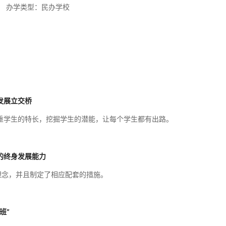
办学类型：
民办学校
发展立交桥
重学生的特长，挖掘学生的潜能，让每个学生都有出路。
的终身发展能力
新理念，并且制定了相应配套的措施。
班”