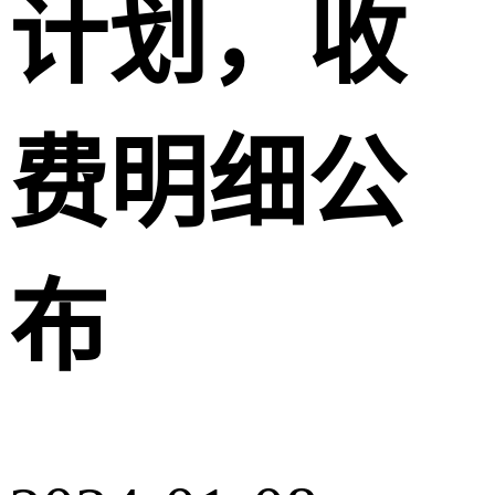
计划，收
费明细公
布