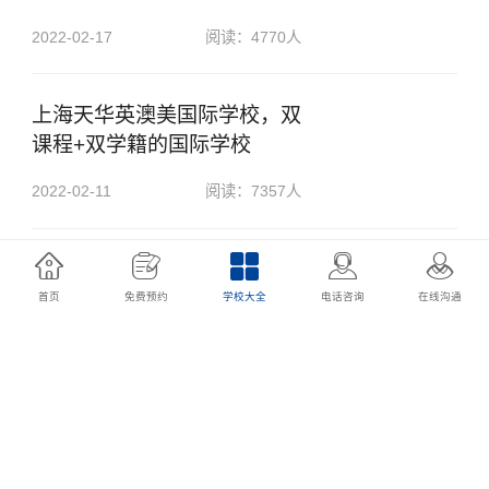
2022-02-17
阅读：4770人
上海天华英澳美国际学校，双
课程+双学籍的国际学校
2022-02-11
阅读：7357人
上海莱克顿学校：全寄宿；小
而精；这所英式学校细节已到
首页
免费预约
学校大全
电话咨询
在线沟通
位！
2022-02-10
阅读：8467人
南京实验国际学校，南京市一
所国有民办寄宿制现代化学校