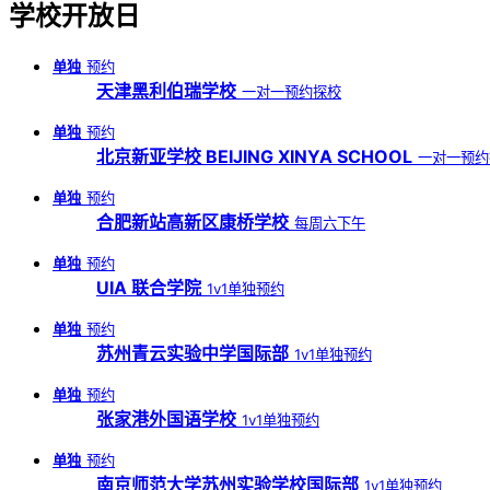
学校开放日
单独
预约
天津黑利伯瑞学校
一对一预约探校
单独
预约
北京新亚学校 BEIJING XINYA SCHOOL
一对一预约
单独
预约
合肥新站高新区康桥学校
每周六下午
单独
预约
UIA 联合学院
1v1单独预约
单独
预约
苏州青云实验中学国际部
1v1单独预约
单独
预约
张家港外国语学校
1v1单独预约
单独
预约
南京师范大学苏州实验学校国际部
1v1单独预约