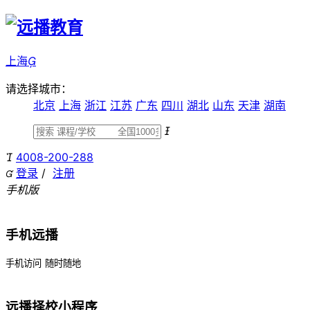
上海

请选择城市：
北京
上海
浙江
江苏
广东
四川
湖北
山东
天津
湖南


4008-200-288
登录
/
注册

手机版
手机远播
手机访问
随时随地
远播择校小程序