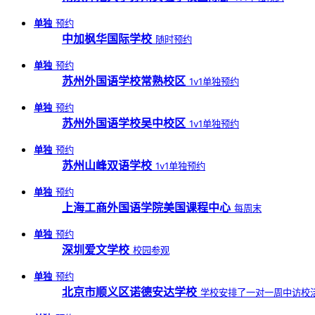
单独
预约
中加枫华国际学校
随时预约
单独
预约
苏州外国语学校常熟校区
1v1单独预约
单独
预约
苏州外国语学校吴中校区
1v1单独预约
单独
预约
苏州山峰双语学校
1v1单独预约
单独
预约
上海工商外国语学院美国课程中心
每周末
单独
预约
深圳爱文学校
校园参观
单独
预约
北京市顺义区诺德安达学校
学校安排了一对一周中访校活动