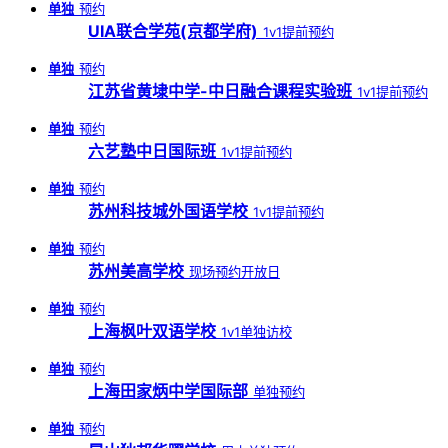
单独
预约
UIA联合学苑(京都学府)
1v1提前预约
单独
预约
江苏省黄埭中学-中日融合课程实验班
1v1提前预约
单独
预约
六艺塾中日国际班
1v1提前预约
单独
预约
苏州科技城外国语学校
1v1提前预约
单独
预约
苏州美高学校
现场预约开放日
单独
预约
上海枫叶双语学校
1v1单独访校
单独
预约
上海田家炳中学国际部
单独预约
单独
预约