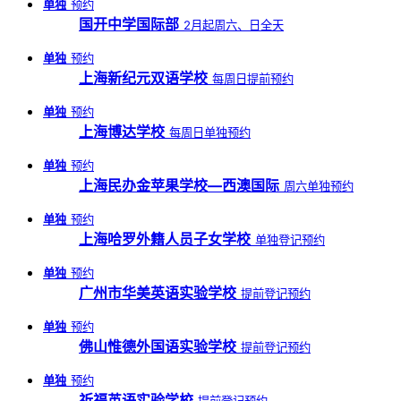
单独
预约
国开中学国际部
2月起周六、日全天
单独
预约
上海新纪元双语学校
每周日提前预约
单独
预约
上海博达学校
每周日单独预约
单独
预约
上海民办金苹果学校—西澳国际
周六单独预约
单独
预约
上海哈罗外籍人员子女学校
单独登记预约
单独
预约
广州市华美英语实验学校
提前登记预约
单独
预约
佛山惟德外国语实验学校
提前登记预约
单独
预约
祈福英语实验学校
提前登记预约