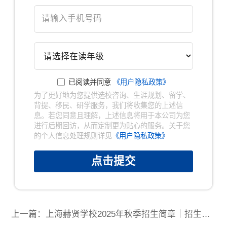
×
已阅读并同意
《用户隐私政策》
已阅读并同意
《用户隐私政策》
为了更好地为您提供选校咨询、生涯规划、留学、
为了更好地为您提供选校咨询、生涯规划、留
背提、移民、研学服务，我们将收集您的上述信
学、背提、移民、研学服务，我们将收集您的上
息。若您同意且理解，上述信息将用于本公司为您
述信息。若您同意且理解，上述信息将用于本公
司为您进行后期回访，从而定制更为贴心的服
进行后期回访，从而定制更为贴心的服务。关于您
务。关于您的个人信息处理规则详见
《用户隐私
的个人信息处理规则详见
《用户隐私政策》
政策》
点击提交
提交
上一篇：上海赫贤学校2025年秋季招生简章｜招生计划及费用说明