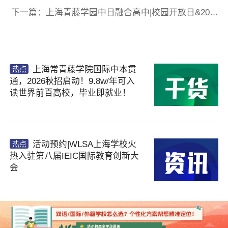
下一篇：上海青藤学园中日融合高中|校园开放日&2026年春季生招考公告
×
上海常青藤学院国际中本贯
热点
通，2026秋招启动！9.8w/年可入
已阅读并同意
《用户隐私政策》
读世界前百高校，毕业即就业！
为了更好地为您提供选校咨询、生涯规划、留
学、背提、移民、研学服务，我们将收集您的上
述信息。若您同意且理解，上述信息将用于本公
司为您进行后期回访，从而定制更为贴心的服
务。关于您的个人信息处理规则详见
《用户隐私
活动预约|WLSA上海学校火
热点
政策》
热入驻第八届IEIC国际教育创新大
会
提交