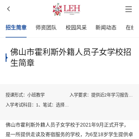

招生简章
师资团队
校园风采
新闻动态
在线
佛山市霍利斯外籍人员子女学校招
生简章
授课形式：小班教学
入学要求：提供近2年学习报告，
通过入学评估及面试
入学考试科目：1、笔试：选择
题、阅读理解、作文（非英语为
母语学生测试） 2、机试：数
学、英语及逻辑 3、面试：校长
佛山市霍利斯外籍人员子女学校于2021年9月正式开学，
或教学主任
是一所提供走读及寄宿服务的学校，为6至18岁学生提供卓