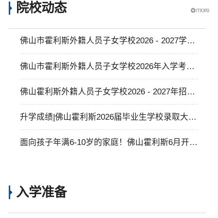
院校动态
佛山市霍利斯外籍人员子女学校2026 - 2027学年
学杂费标准
佛山市霍利斯外籍人员子女学校2026年入学考试
申请须知
佛山霍利斯外籍人员子女学校2026 - 2027年招生
简章
升学成绩|佛山霍利斯2026届毕业生学校录取大丰
收，助力学生多元升学与个性化发展
面向孩子年满6-10岁的家庭！佛山霍利斯6月开放
日预约开启，体验纯正英式全人教育！
入学准备