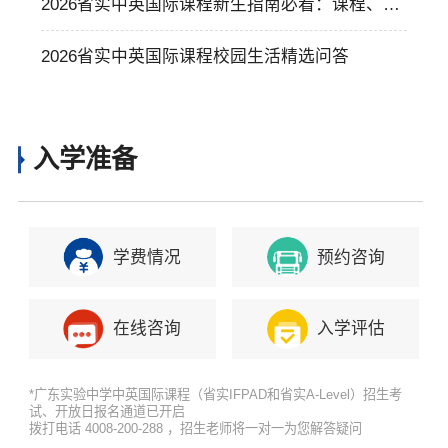
米泳池+智慧食堂一探究竟
2026省实中英国际课程新生指南必看：课程、校
园、食宿、社团全解答
2026省实中英国际课程校园生活精选问答
入学准备
学费情况
预约咨询
在线咨询
入学评估
*广东实验中学中英国际课程（省实IFPAD和省实A-Level）招生考
试、开放日报名通道已开启
拨打电话 4008-200-288 ，招生老师将一对一为您解答疑问