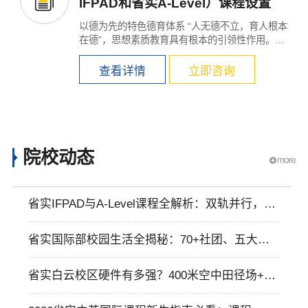
IFPAD和省实A-Level）课程设置
以德为先的特色德育体系 “人无德不立，育人根本
在德”，思想素质教育具有根本的引领性作用。
省...
查看详情
立即咨询
院校动态
省实IFPAD与A-Level课程全解析：双轨并行，升
学路径如何选？初中升高中如何平稳过渡？
省实国际部校园生活全揭秘：70+社团、五大节
传统、手机严格管理
省实白云校区硬件有多强？400米空中田径场+50