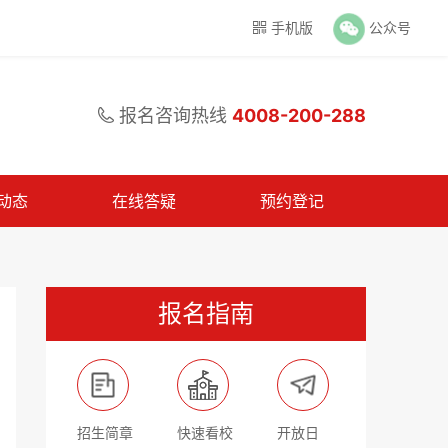
手机版
公众号

报名咨询热线
4008-200-288

动态
在线答疑
预约登记
报名指南
招生简章
快速看校
开放日