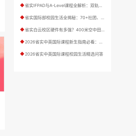
省实IFPAD与A-Level课程全解析：双轨并行，升学路径如何选？初中升高中如何平稳过渡？
◆
省实国际部校园生活全揭秘：70+社团、五大节传统、手机严格管理
◆
省实白云校区硬件有多强？400米空中田径场+50米泳池+智慧食堂一探究竟
◆
2026省实中英国际课程新生指南必看：课程、校园、食宿、社团全解答
◆
2026省实中英国际课程校园生活精选问答
◆