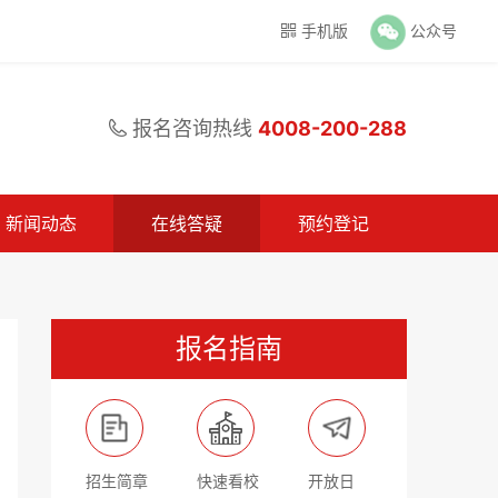
手机版
公众号

报名咨询热线
4008-200-288

新闻动态
在线答疑
预约登记
报名指南
招生简章
快速看校
开放日