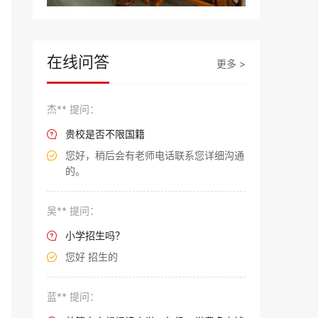
在线问答
更多 >
杰** 提问：
贵校是否不限国籍

您好，稍后会有老师电话联系您详细沟通

的。
吴** 提问：
小学招生吗？

您好 招生的

蓝** 提问：