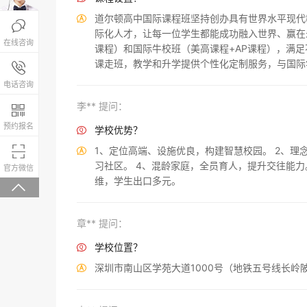
道尔顿高中国际课程班坚持创办具有世界水平现代


际化人才，让每一位学生都能成功融入世界、赢在未
在线咨询
课程）和国际牛校班（美高课程+AP课程），满
课走班，教学和升学提供个性化定制服务，与国际
报名咨询热线

4008-200-288
电话咨询
李** 提问：

预约报名
学校优势？


1、定位高端、设施优良，构建智慧校园。 2、理

习社区。 4、混龄家庭，全员育人，提升交往能力
微信关注，回复“学校大礼包”有惊喜
官方微信
维，学生出口多元。

章** 提问：
学校位置？

深圳市南山区学苑大道1000号（地铁五号线长岭
