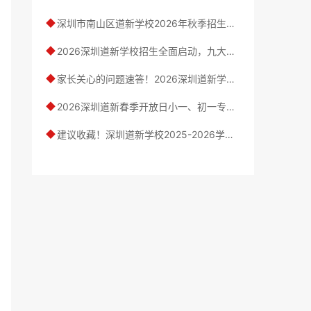
深圳市南山区道新学校2026年秋季招生公告（1-9年级少量学位）
◆
2026深圳道新学校招生全面启动，九大基础教育创新融合之路
◆
家长关心的问题速答！2026深圳道新学校高频招生答疑
◆
2026深圳道新春季开放日小一、初一专场，五场开放日安排出炉！
◆
建议收藏！深圳道新学校2025-2026学年第二学期校历正式发布！
◆