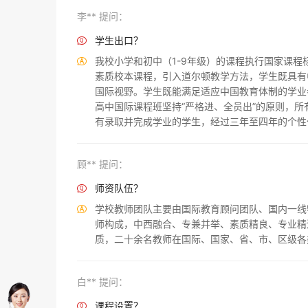
李** 提问：
学生出口？

我校小学和初中（1-9年级）的课程执行国家课

素质校本课程，引入道尔顿教学方法，学生既具有
国际视野。学生既能满足适应中国教育体制的学业
高中国际课程班坚持“严格进、全员出”的原则，
有录取并完成学业的学生，经过三年至四年的个性
顾** 提问：
师资队伍？

学校教师团队主要由国际教育顾问团队、国内一线

师构成，中西融合、专兼并举、素质精良、专业精
质，二十余名教师在国际、国家、省、市、区级各
白** 提问：
课程设置？
