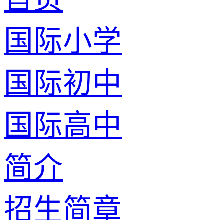
国际小学
国际初中
国际高中
简介
招生简章