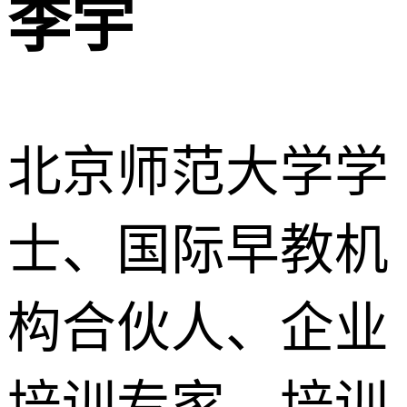
李宇
北京师范大学学
士、国际早教机
构合伙人、企业
培训专家、培训