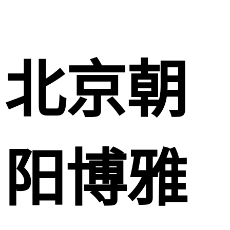
北京朝
阳博雅