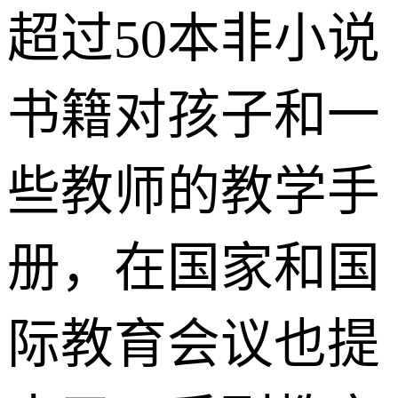
超过50本非小说
书籍对孩子和一
些教师的教学手
册，在国家和国
际教育会议也提