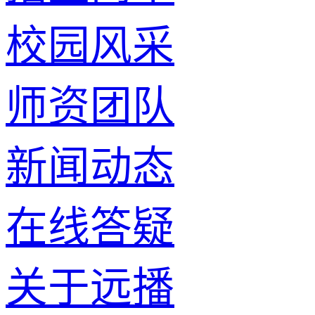
校园风采
师资团队
新闻动态
在线答疑
关于远播