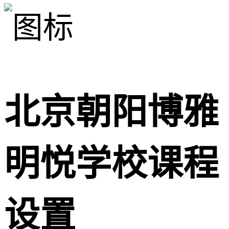
北京朝阳博雅
明悦学校课程
设置