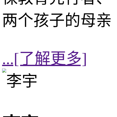
两个孩子的母亲
...[了解更多]