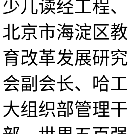
少儿读经工程、
北京市海淀区教
育改革发展研究
会副会长、哈工
大组织部管理干