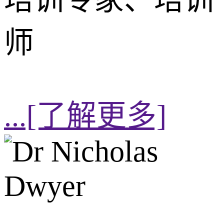
师
...[了解更多]