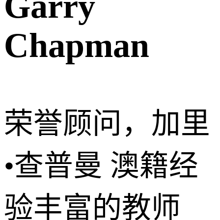
Garry
Chapman
荣誉顾问，加里
•查普曼 澳籍经
验丰富的教师