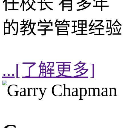
任校长 有多年
的教学管理经验
...[了解更多]