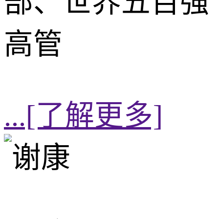
部、世界五百强
高管
...[了解更多]