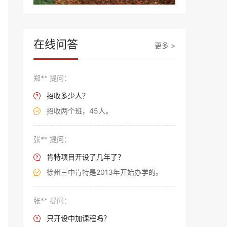
在线问答
更多 >
郑** 提问：
招收多少人？

招收两个班，45人。

张** 提问：
肯特项目开设了几年了？

徐州三中肯特是2013年开始办学的。

张** 提问：
只开设中加课程吗？
