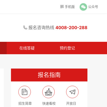
手机版
公众号

报名咨询热线
4008-200-288

在线答疑
预约登记
报名指南
招生简章
快速看校
开放日