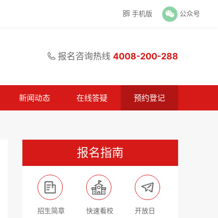
手机版
公众号

报名咨询热线
4008-200-288

新闻动态
在线答疑
预约登记
报名指南
招生简章
快速看校
开放日