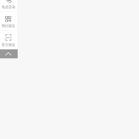
4008-200-288
电话咨询

预约报名

微信关注，回复“学校大礼包”有惊喜
官方微信
