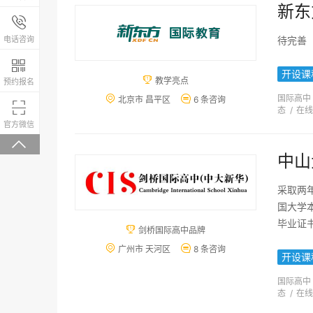
新东
报名咨询热线

4008-200-288
电话咨询
待完善

开设课

教学亮点
预约报名
国际高中


北京市 昌平区
6 条咨询

态
/
在线
微信关注，回复“学校大礼包”有惊喜
官方微信

中山
采取两
国大学
毕业证

剑桥国际高中品牌


广州市 天河区
8 条咨询
开设课
国际高中
态
/
在线