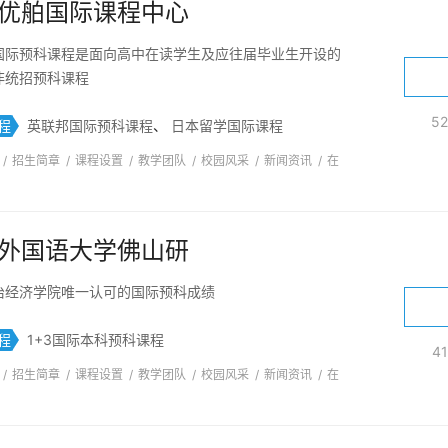
优舶国际课程中心
国际预科课程是面向高中在读学生及应往届毕业生开设的
非统招预科课程
5
程
英联邦国际预科课程
、
日本留学国际课程
/
招生简章
/
课程设置
/
教学团队
/
校园风采
/
新闻资讯
/
在
外国语大学佛山研
治经济学院唯一认可的国际预科成绩
程
1+3国际本科预科课程
4
/
招生简章
/
课程设置
/
教学团队
/
校园风采
/
新闻资讯
/
在