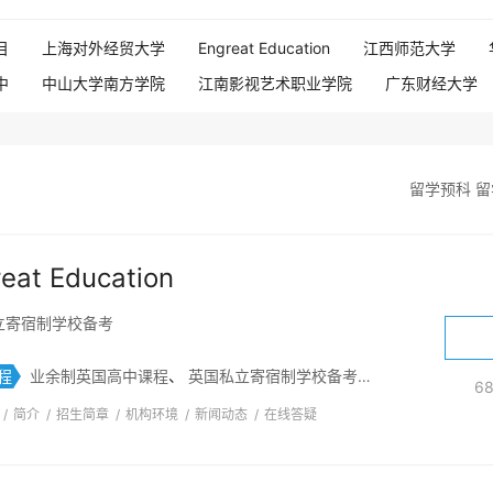
目
上海对外经贸大学
Engreat Education
江西师范大学
中
中山大学南方学院
江南影视艺术职业学院
广东财经大学
长沙新航道教育
北京外国语大学佛山研究生院伦敦大学国际课程中
海立信国际高本贯通
建桥学院国际本科
上海英国预科中心
际本硕连读项目）
新东方国际教育北京学校
广州新东方前途出国
留学预科 留
西安外国语大学国际预科
eat Education
立寄宿制学校备考
程
业余制英国高中课程
、
英国私立寄宿制学校备考
、
国际高中备考
6
/
简介
/
招生简章
/
机构环境
/
新闻动态
/
在线答疑