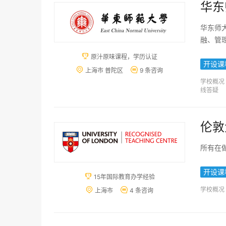
华东
华东师
融、管

原汁原味课程，学历认证
开设课


上海市 普陀区
9 条咨询
学校概况
线答疑
伦敦
所有在
开设课

15年国际教育办学经验
学校概况


上海市
4 条咨询