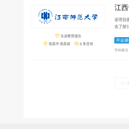
江西
该项目
含了部

先进教育理念
开设课


南昌市 南昌县
6 条咨询
学校概况
上一