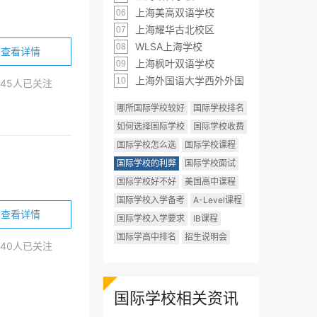
上海美高双语学校
06
上海耀华古北校区
07
WLSA上海学校
08
查看详情
上海枫叶双语学校
09
上海外国语大学西外外国
10
445人已关注
哪所国际学校较好
国际学校排名
如何选择国际学校
国际学校收费
国际学校怎么选
国际学校课程
国际学校的利弊
国际学校面试
国际学校好不好
美国高中课程
国际学校入学备考
A-Level课程
查看详情
国际学校入学要求
IB课程
国际学高中排名
招生说明会
440人已关注
、
设计&传媒（双学籍）
国际学校相关资讯