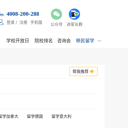

4008-200-288

登录
/
注册
手机版
公众号
进家长群
学校开放日
院校排名
咨询会
移民留学

帮我推荐

留学加拿大
留学德国
留学意大利