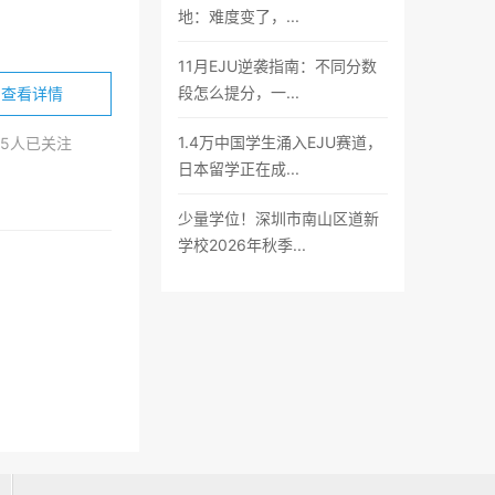
地：难度变了，...
11月EJU逆袭指南：不同分数
段怎么提分，一...
查看详情
1.4万中国学生涌入EJU赛道，
15人已关注
专升项目
、
2+2英国艺术设计本科项目
日本留学正在成...
少量学位！深圳市南山区道新
学校2026年秋季...