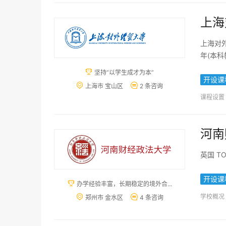
上海
上海对
年(本科

坚持“以学生成才为本”
开设课


上海市 宝山区
2 条咨询
课程设置
河南
英国 T
开设课

办学经验丰富，长期稳定的境外合...
学校概况


郑州市 金水区
4 条咨询