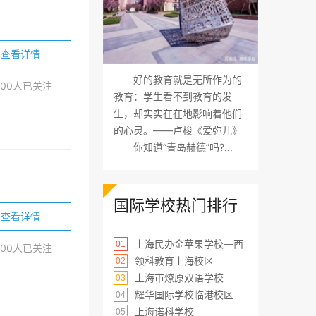
查看详情
好的教育就是无所作为的
200人已关注
教育：学生看不到教育的发
生，却实实在在地影响着他们
的心灵。——卢梭《爱弥儿》
你知道“青岛赫德”吗?...
国际学校热门排行
查看详情
上海民办金苹果学校—西
01
100人已关注
领科教育上海校区
02
上海市燎原双语学校
03
耀华国际学校临港校区
04
上海诺科学校
05