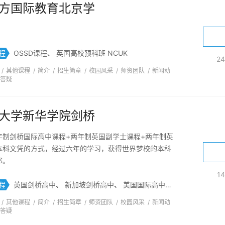
方国际教育北京学
程
OSSD课程
、
英国高校预科班 NCUK
2
/
其他课程
/
简介
/
招生简章
/
校园风采
/
师资团队
/
新闻动
答疑
大学新华学院剑桥
年制剑桥国际高中课程+两年制英国副学士课程+两年制英
本科文凭的方式，经过六年的学习，获得世界梦校的本科
书。
1
程
英国剑桥高中
、
新加坡剑桥高中
、
美国国际高中
、
澳洲国际高中
/
其他课程
/
简介
/
招生简章
/
师资团队
/
校园风采
/
新闻动
答疑