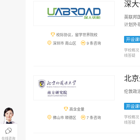
深大
英联邦
计划外

校际协议，留学世界院校
开设课


深圳市 南山区
9 条咨询
学校概况
线答疑
北京
伦敦政
开设课

高含金量
学校概况


佛山市 顺德区
7 条咨询
线答疑

在线咨询