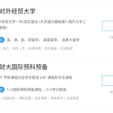
对外经贸大学
外经贸大学一年(语言强化+大学通识基础课)+海外大学三
教育)
1
程
英、澳、新、荷留学
、
美国留学
、
加拿大留学
/
简介
/
招生入学
/
机构环境
/
常见答疑
/
在线答疑
财大国际预科预备
OP 学校课程内含学术英语 EAP 课程和专业课程
程
1+3国际预科预备课程
、
2+2学分豁免
4
/
校园风采
/
课程设置
/
招生简章
/
新闻资讯
/
在线答疑