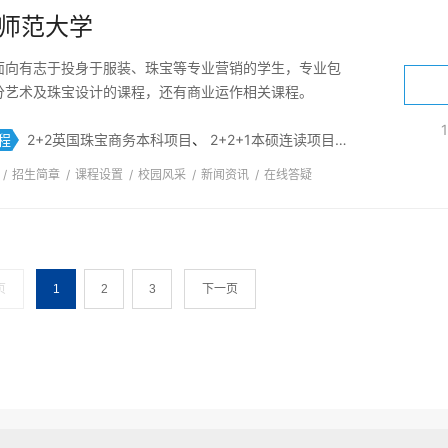
师范大学
面向有志于投身于服装、珠宝等专业营销的学生，专业包
分艺术及珠宝设计的课程，还有商业运作相关课程。
程
2+2英国珠宝商务本科项目
、
2+2+1本硕连读项目
、
1+3KDU高校
/
招生简章
/
课程设置
/
校园风采
/
新闻资讯
/
在线答疑
页
1
2
3
下一页