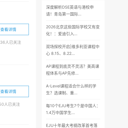
深度解析DSE英语与港校申
请！青岛第一国际...
2026北京这些国际学校又有变
查看详情
化！：爱迪引入...
436人已关注
双场探校开启|维多利亚课程中
心 8.15、8.22...
AP课程到底灵不灵活？美高课
程体系与AP先修...
A-Level课程适合什么样的学
查看详情
生？选课制、重...
50人已关注
每10个EJU考生7个是中国人：
1.4万中国学生...
EJU十年最大考纲改革首考落