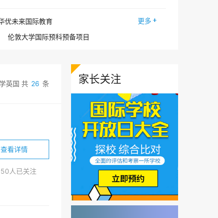
更多
华优未来国际教育

伦敦大学国际预科预备项目
心
河南财大国际预科预备项目
西财天府日本国际部
3小时留学
家长关注
咨询
学英国 共
GE5教育英国伦敦研究院
26
条
查看详情
850人已关注