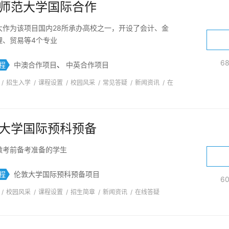
师范大学国际合作
大作为该项目国内28所承办高校之一，开设了会计、金
理、贸易等4个专业
6
程
中澳合作项目
、
中英合作项目
/
招生入学
/
课程设置
/
校园风采
/
常见答疑
/
新闻资讯
/
在
大学国际预科预备
做考前备考准备的学生
程
伦敦大学国际预科预备项目
6
/
校园风采
/
课程设置
/
招生简章
/
新闻资讯
/
在线答疑