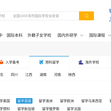

中
国际本科
外籍子女学校
国内外研学
国际课程



入学备考

预科留学

海外学校
东
四川
江西
湖南
河南
陕西
学美国
留学英国
留学澳洲
留学欧洲
留学马来西亚
学预科
留学新加坡
留学俄罗斯
留学法国