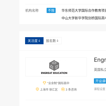
机构名称
不限
华东师范大学国际合作教育项
中山大学新华学院剑桥国际高
英国诺丁汉特伦特大学预科
深大优舶国际课程中心
上
关注度
报名数
西安交通大学苏州研究院（国


四川大学出国留学预备学院
Engr
英国私
开设课

“业余制”国际高中
课程设置


上海市 徐汇区
3 条咨询