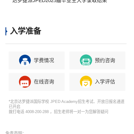
取结果
达罗捷派JPED2025届毕业生大学录取结果
入学准备
学费情况
预约咨询
在线咨询
入学评估
*北京达罗捷派国际学校 JPED Academy招生考试、开放日报名通道
已开启
拨打电话 4008-200-288 ，招生老师将一对一为您解答疑问
免责声明：