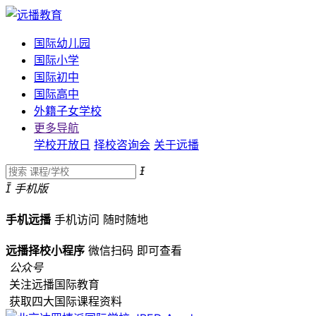
国际幼儿园
国际小学
国际初中
国际高中
外籍子女学校
更多导航
学校开放日
择校咨询会
关于远播


手机版
手机远播
手机访问
随时随地
远播择校小程序
微信扫码
即可查看
公众号
关注远播国际教育
获取四大国际课程资料