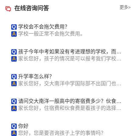
更多>
在线咨询问答
Q
学校会不会拖欠费用？
A
学校一般正常不会拖欠费用。
Q
孩子今年中考如果没有考进理想的学校，而被
中职校录取了，那能不能不去中职校，报名你们
A
家长您好，孩子的情况是可以报考我们学校
学校国际部
的，具体稍后...
Q
升学率怎么样？
A
家长您好，交大南洋中学国际部不出国门也能
接受到纯正...
Q
请问交大南洋一般高中的寄宿费多少？伙食费
多少？
A
家长您好，住宿费和伙食费是看孩子的选择
的，稍后给您...
Q
你好
A
您好，您是要咨询孩子上学的事情吗？