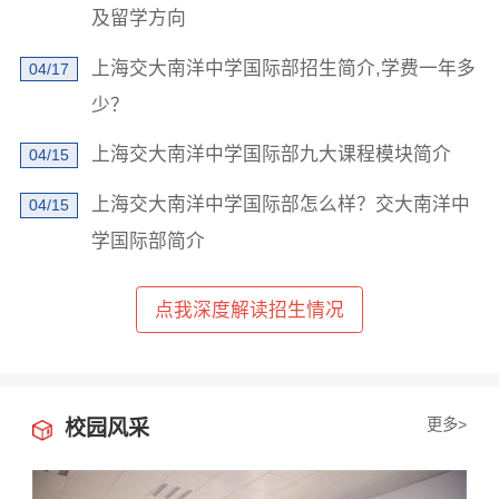
×
及留学方向
学校地址发我短信
上海交大南洋中学国际部招生简介,学费一年多
04/17
少？
上海交大南洋中学国际部九大课程模块简介
04/15
上海交大南洋中学国际部怎么样？交大南洋中
04/15
已阅读并同意
《用户隐私政策》
学国际部简介
为了更好地为您提供选校咨询、生涯规划、留学、背
提、研学服务，我们将收集您的上述信息。若您同意且
理解，上述信息将用于本公司为您进行后期回访，从而
点我深度解读招生情况
定制更为贴心的服务。此外，提醒您特别注意，本页面
下的学校信息为公开渠道获取并在此展示，并不代表我
们与此学校存在任何合作关系。关于您的个人信息处理
规则详见
《用户隐私政策》
立即获取
更多>
校园风采