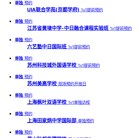
单独
预约
UIA联合学苑(京都学府)
1v1提前预约
单独
预约
江苏省黄埭中学-中日融合课程实验班
1v1提前预约
单独
预约
六艺塾中日国际班
1v1提前预约
单独
预约
苏州科技城外国语学校
1v1提前预约
单独
预约
苏州美高学校
现场预约开放日
单独
预约
上海枫叶双语学校
1v1单独访校
单独
预约
上海田家炳中学国际部
单独预约
单独
预约