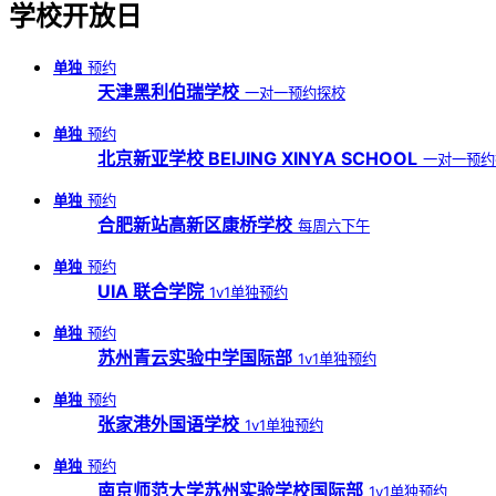
学校开放日
单独
预约
天津黑利伯瑞学校
一对一预约探校
单独
预约
北京新亚学校 BEIJING XINYA SCHOOL
一对一预约
单独
预约
合肥新站高新区康桥学校
每周六下午
单独
预约
UIA 联合学院
1v1单独预约
单独
预约
苏州青云实验中学国际部
1v1单独预约
单独
预约
张家港外国语学校
1v1单独预约
单独
预约
南京师范大学苏州实验学校国际部
1v1单独预约