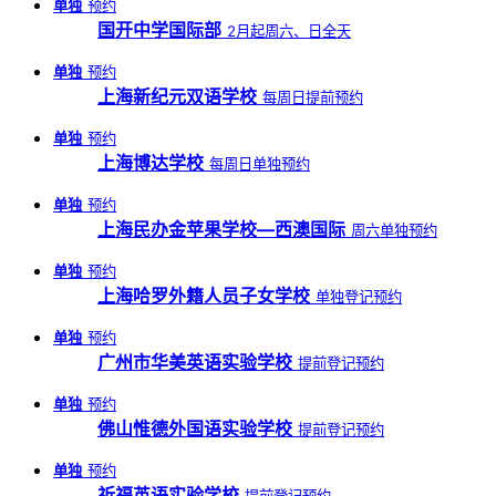
单独
预约
国开中学国际部
2月起周六、日全天
单独
预约
上海新纪元双语学校
每周日提前预约
单独
预约
上海博达学校
每周日单独预约
单独
预约
上海民办金苹果学校—西澳国际
周六单独预约
单独
预约
上海哈罗外籍人员子女学校
单独登记预约
单独
预约
广州市华美英语实验学校
提前登记预约
单独
预约
佛山惟德外国语实验学校
提前登记预约
单独
预约
祈福英语实验学校
提前登记预约