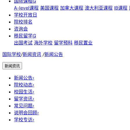
国际课程

A-level课程
美国课程
加拿大课程
澳大利亚课程
IB课程
学校开放日
院校排名
咨询会
移民留学

出国考试
海外学校
留学预科
移民置业
国际学校
/
新闻资讯
/
新闻公告
新闻资讯
新闻公告
›
院校动态
›
校园生活
›
留学资讯
›
常见问题
›
说明会回顾
›
学校专访
›