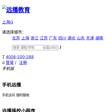
上海

请选择城市：
北京
上海
浙江
江苏
广东
四川
湖北
山东
天津
湖南


4008-200-288
登录
/
注册

手机版
手机远播
手机访问
随时随地
远播择校小程序