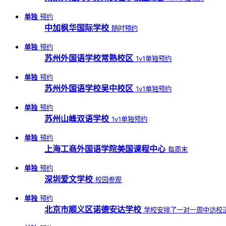
单独
预约
中加枫华国际学校
随时预约
单独
预约
苏州外国语学校常熟校区
1v1单独预约
单独
预约
苏州外国语学校吴中校区
1v1单独预约
单独
预约
苏州山峰双语学校
1v1单独预约
单独
预约
上海工商外国语学院美国课程中心
每周末
单独
预约
深圳爱文学校
校园参观
单独
预约
北京市顺义区诺德安达学校
学校安排了一对一周中访校活动