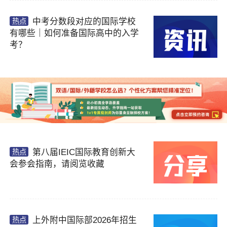
×
中考分数段对应的国际学校
热点
已阅读并同意
《用户隐私政策》
有哪些｜如何准备国际高中的入学
为了更好地为您提供选校咨询、生涯规划、留
考？
学、背提、移民、研学服务，我们将收集您的上
述信息。若您同意且理解，上述信息将用于本公
司为您进行后期回访，从而定制更为贴心的服
务。关于您的个人信息处理规则详见
《用户隐私
政策》
提交
第八届IEIC国际教育创新大
热点
会参会指南，请阅览收藏
上外附中国际部2026年招生
热点