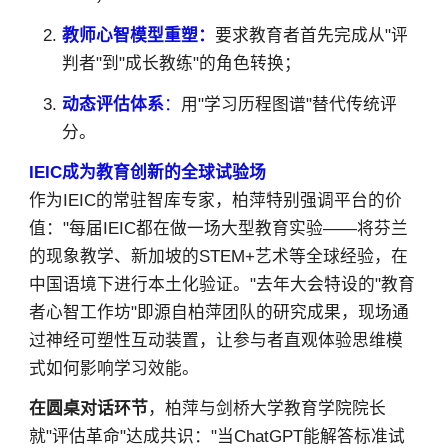
教师心智模型重塑：
要求教育者首先完成从"评
判者"到"成长教练"的角色转换；
动态评估体系
：
用"学习历程图谱"替代传统评
分。
IEIC成为教育创新的全球试验场
作为IEIC的常驻智库专家，柏萍特别强调平台的价
值："每届IEIC都在做一场大型教育实验——将芬兰
的现象教学、新加坡的STEM+艺术等全球经验，在
中国语境下进行本土化验证。"去年大会特设的"教育
者心智工作坊"即源自柏萍团队的研究成果，现场通
过神经可塑性互动装置，让参与者直观体验思维模
式如何影响学习效能。
在圆桌对话环节
，柏萍与剑桥大学教育学院院长
就"评估革命"达成共识："当ChatGPT能解答标准试