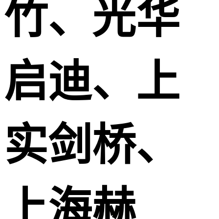
竹、光华
启迪、上
实剑桥、
上海赫