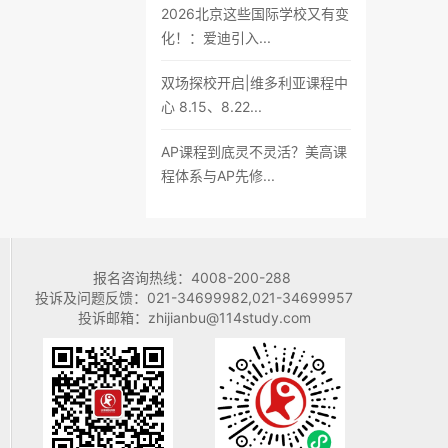
2026北京这些国际学校又有变
化！：爱迪引入...
双场探校开启|维多利亚课程中
心 8.15、8.22...
AP课程到底灵不灵活？美高课
程体系与AP先修...
报名咨询热线：
4008-200-288
投诉及问题反馈：
021-34699982,021-34699957
投诉邮箱：
zhijianbu@114study.com