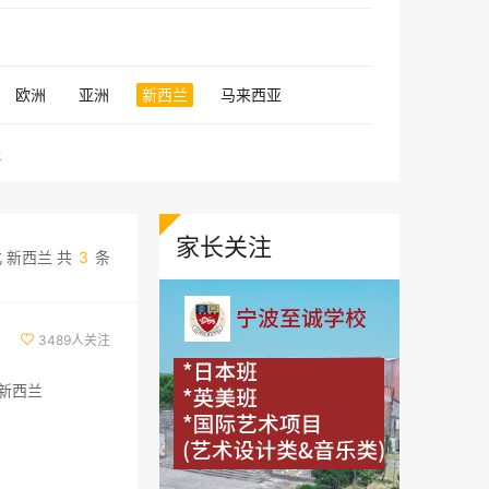
欧洲
亚洲
新西兰
马来西亚
程
家长关注
 新西兰 共
3
条
3489人关注

新西兰