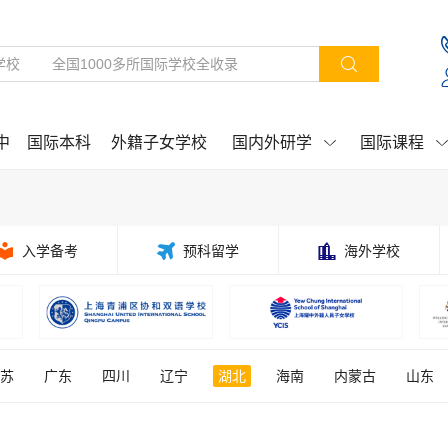

中
国际本科
外籍子女学校
国内外研学
国际课程



入学备考

预科留学

海外学校
苏
广东
四川
辽宁
湖北
海南
内蒙古
山东