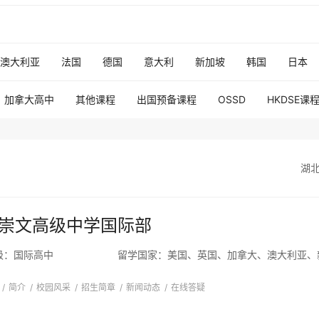
澳大利亚
法国
德国
意大利
新加坡
韩国
日本
加拿大高中
其他课程
出国预备课程
OSSD
HKDSE课
湖北
崇文高级中学国际部
级：
国际高中
留学国家：
美国、英国、加拿大、澳大利亚、
/
简介
/
校园风采
/
招生简章
/
新闻动态
/
在线答疑