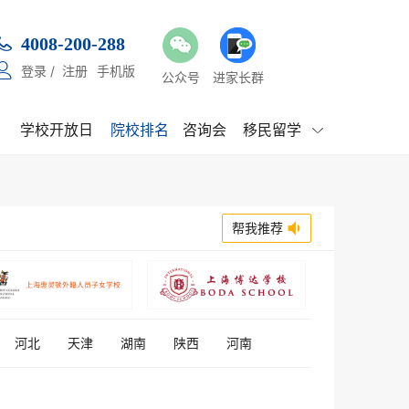

4008-200-288

登录
/
注册
手机版
公众号
进家长群
学校开放日
院校排名
咨询会
移民留学

帮我推荐

河北
天津
湖南
陕西
河南