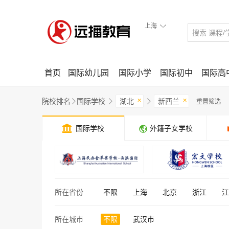
上海

首页
国际幼儿园
国际小学
国际初中
国际高
×
×
院校排名
国际学校
湖北
新西兰
重置筛选




国际学校
外籍子女学校
所在省份
不限
上海
北京
浙江
江
所在城市
不限
武汉市