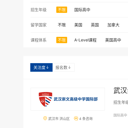
招生年级
不限
国际高中
留学国家
不限
美国
英国
加拿大
课程体系
不限
A-Level课程
美国高中
关注度
报名数


武汉
招生年
国际高中


武汉市 洪山区
4 条咨询