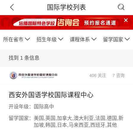

国际学校列表






所在省市
招生年级
课程体系
留学国家
找到
1
条信息
406 关注
7 咨询
西安外国语学校国际课程中心
×
开设年级：
国际高中
留学国家：
美国,英国,加拿大,澳大利亚,法国,德国,新
加坡,韩国,日本,马来西亚,西班牙,其他