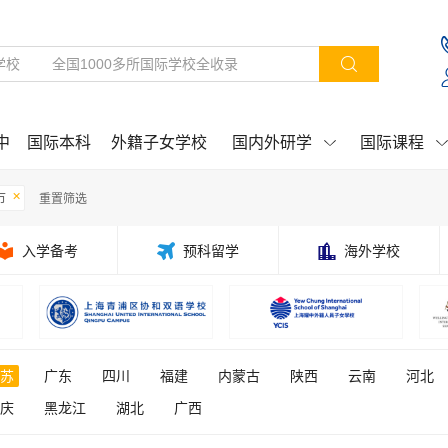

中
国际本科
外籍子女学校
国内外研学
国际课程


×
市
重置筛选

入学备考

预科留学

海外学校
苏
广东
四川
福建
内蒙古
陕西
云南
河北
庆
黑龙江
湖北
广西