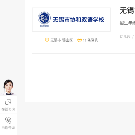
无锡
招生年
幼儿园
/


无锡市 锡山区
11 条咨询

在线咨询
报名咨询热线

4008-200-288
电话咨询