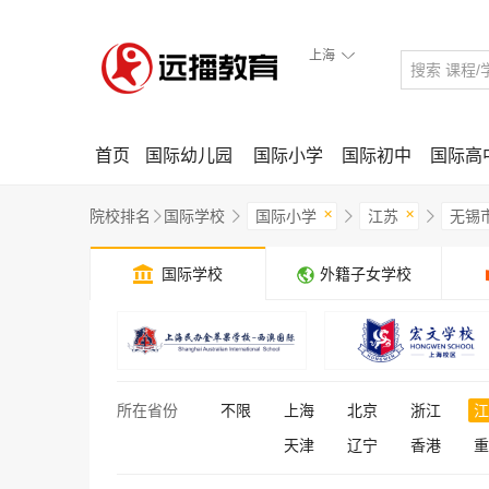
上海

首页
国际幼儿园
国际小学
国际初中
国际高
×
×
院校排名
国际学校
国际小学
江苏
无锡





国际学校
外籍子女学校
所在省份
不限
上海
北京
浙江
江
天津
辽宁
香港
重