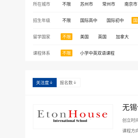
所在城市
不限
苏州市
常州市
南京市
招生年级
不限
国际高中
国际初中
国
留学国家
不限
美国
英国
加拿大
课程体系
不限
小学中英双语课程
关注度
报名数


无锡
创立时
课程方