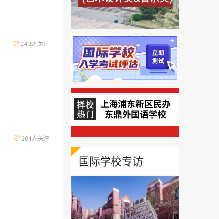
243人关注

201人关注

国际学校专访