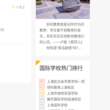
人关注

好的教育就是无所作为的
答疑
教育：学生看不到教育的发
生，却实实在在地影响着他们
的心灵。——卢梭《爱弥儿》
你知道“青岛赫德”吗?...
国际学校热门排行
上海民办金苹果学校—西
01
领科教育上海校区
02
上海市燎原双语学校
03
耀华国际学校临港校区
04
上海诺科学校
05