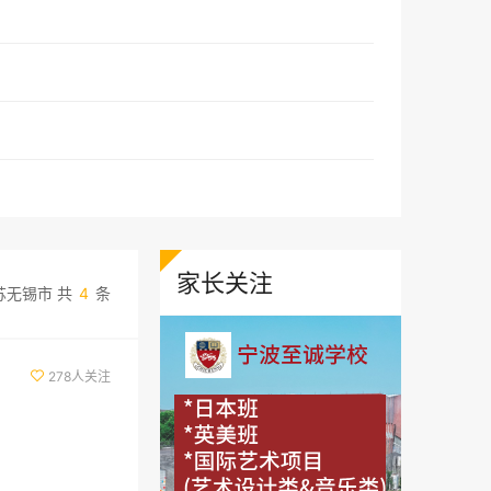
家长关注
苏无锡市 共
4
条
278人关注
