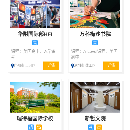
华附国际部HFI
万科梅沙书院
高
高
课程：美国高中、入学备
课程：A-Level课程、美国
考
高中
详情
详情
广州市 天河区
深圳市 盐田区
瑞得福国际学校
新哲文院
初
高
初
高