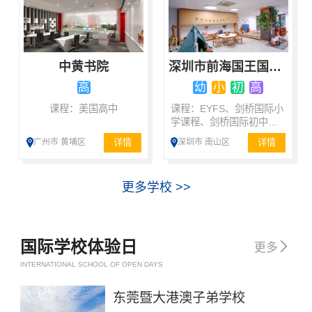
中黄书院
深圳市前海国王国际学校
高
幼
小
初
高
课程：美国高中
课程：EYFS、剑桥国际小
学课程、剑桥国际初中课
程、中小学融合课程、A-
详情
详情
广州市 黄埔区
深圳市 南山区
Level课程
更多学校 >>
国际学校体验日

更多
INTERNATIONAL SCHOOL OF OPEN DAYS
东莞暨大港澳子弟学校