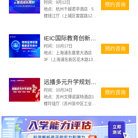
时间：
9月12日
预约咨询
地点：
杭州千越君亭酒店 · 5
楼钱江厅（上城区雷霆路126
号）
IEIC国际教育创新大会
时间：
10月17日
预约咨询
地点：
上海浦东嘉里大酒店
3F（上海浦东新区花木路1388
号）
远播多元升学规划咨询会苏州站
时间：
10月24日
预约咨询
地点：
苏州文博诺富特酒店1
楼玲珑厅（苏州吴中区工业园
区苏州大道东688号）