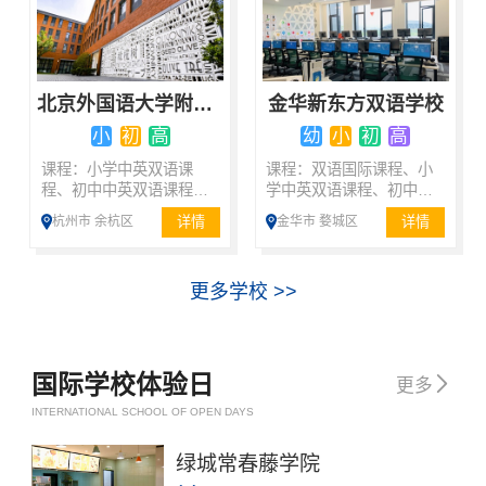
北京外国语大学附属杭州橄榄树学校
金华新东方双语学校
小
初
高
幼
小
初
高
课程：小学中英双语课
课程：双语国际课程、小
程、初中中英双语课程、
学中英双语课程、初中中
IB国际课程
英双语课程、A-Level课程
详情
详情
杭州市 余杭区
金华市 婺城区
更多学校 >>
国际学校体验日

更多
INTERNATIONAL SCHOOL OF OPEN DAYS
绿城常春藤学院