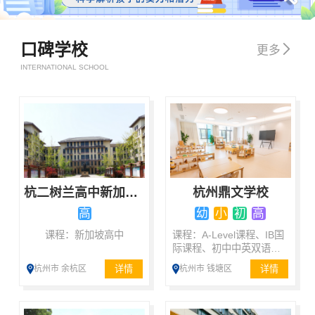
口碑学校

更多
INTERNATIONAL SCHOOL
杭二树兰高中新加坡国际班
杭州鼎文学校
高
幼
小
初
高
课程：新加坡高中
课程：A-Level课程、IB国
际课程、初中中英双语课
程、小学中英双语课程、
详情
详情
杭州市 余杭区
杭州市 钱塘区
双语国际课程