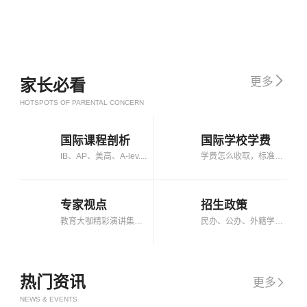

更多
家长必看
HOTSPOTS OF PARENTAL CONCERN
国际课程剖析
国际学校学费
IB、AP、美高、A-lev....
学费怎么收取，标准是....
专家视点
招生政策
教育大咖精彩演讲集锦....
民办、公办、外籍学校....
热门资讯
更多

NEWS & EVENTS