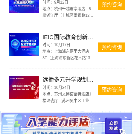
时间：
9月12日
预约咨询
地点：
杭州千越君亭酒店 · 5
楼钱江厅（上城区雷霆路126
号）
IEIC国际教育创新大会
时间：
10月17日
预约咨询
地点：
上海浦东嘉里大酒店
3F（上海浦东新区花木路1388
号）
远播多元升学规划咨询会苏州站
时间：
10月24日
预约咨询
地点：
苏州文博诺富特酒店1
楼玲珑厅（苏州吴中区工业园
区苏州大道东688号）