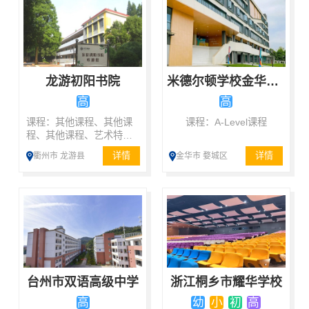
龙游初阳书院
米德尔顿学校金华校区
高
高
课程：其他课程、其他课
课程：A-Level课程
程、其他课程、艺术特长
课程
详情
详情
衢州市 龙游县
金华市 婺城区
台州市双语高级中学
浙江桐乡市耀华学校
高
幼
小
初
高