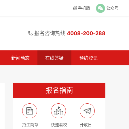
手机版
公众号

报名咨询热线
4008-200-288

新闻动态
在线答疑
预约登记
报名指南
招生简章
快速看校
开放日