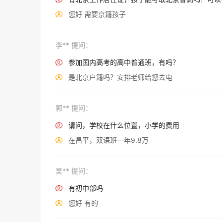
您好 需要京籍孩子

李** 提问：
参加国内高考的高中普通班，有吗？

是北京户籍吗？安排老师给您去电

郭** 提问：
请问，学校在什么位置，小学的费用

在昌平，双语班一年9.8万

吴** 提问：
有初中部吗

您好 有的
