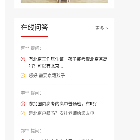
在线问答
更多 >
曹** 提问：
有北京工作居住证，孩子能考取北京普高

吗？可以有北京...
您好 需要京籍孩子

李** 提问：
参加国内高考的高中普通班，有吗？

是北京户籍吗？安排老师给您去电

郭** 提问：