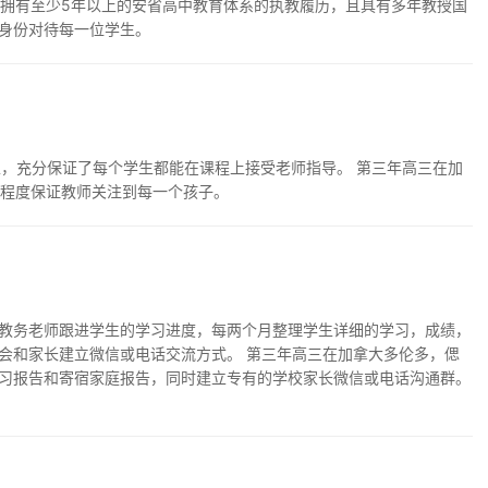
并拥有至少5年以上的安省高中教育体系的执教履历，且具有多年教授国
身份对待每一位学生。
生，充分保证了每个学生都能在课程上接受老师指导。 第三年高三在加
大程度保证教师关注到每一个孩子。
教务老师跟进学生的学习进度，每两个月整理学生详细的学习，成绩，
会和家长建立微信或电话交流方式。 第三年高三在加拿大多伦多，偲
习报告和寄宿家庭报告，同时建立专有的学校家长微信或电话沟通群。