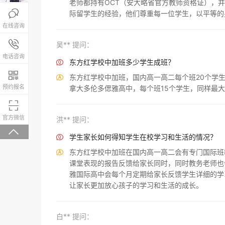
老师都持有OCT（安大略省官方教师资格证），

际留学生的经验，他们尊重每一位学生，以平等的
在线咨询
报名咨询热线

吴** 提问：
4008-200-288
电话咨询
东方红学校中加班多少学生成班？


东方红学校中加班，国内高一高二每个班20个学

预约报名
拿大多伦多偲雅高中，每个班15个学生，同样最

微信关注，回复“学校大礼包”有惊喜
官方微信
洪** 提问：

学生家长如何得知学生在校学习和生活的情况？

东方红学校中加班在国内高一高二会有专门国际班

课堂表现的报告反馈给家长同时，同时教务老师也
雅国际高中会每个月定期给家长反馈学生详细的学
让家长更加放心孩子的学习和生活的成长。
白** 提问：