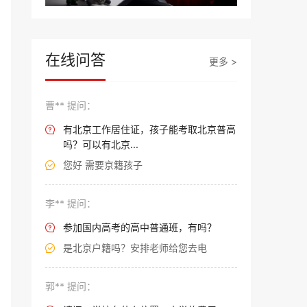
在线问答
更多 >
曹** 提问：
有北京工作居住证，孩子能考取北京普高

吗？可以有北京...
您好 需要京籍孩子

李** 提问：
参加国内高考的高中普通班，有吗？

是北京户籍吗？安排老师给您去电

郭** 提问：