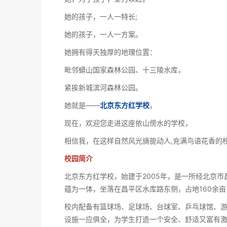
她的孩子，一人一特长;
她的孩子，一人一方案。
她拥有得天独厚的地理位置：
毗邻蟒山国家森林公园、十三陵水库，
紧挨新城滨河森林公园。
她就是——
北京东方红学校
，
现在，欢迎您走进这座依山傍水的学校，
相信我，在这样自然风光旖旎动人,充满鸟语花香的
校园简介
北京东方红学校，始建于2005年，是一所经北京
蕴为一体，坐落在昌平区水库路东侧，占地160余
校内配备有篮球场、足球场、台球室、乒乓球馆、
设施一应俱全，为学生打造一个安全、舒适又富有