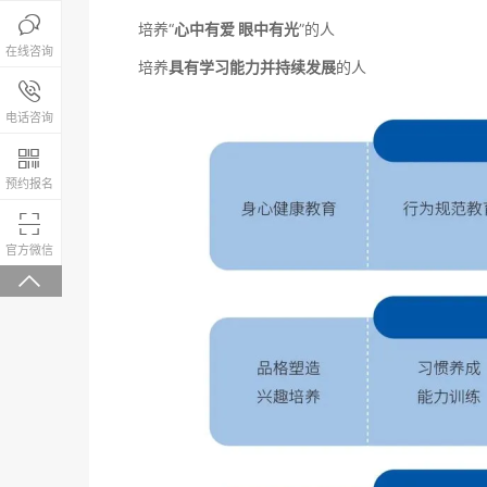

培养“
心中有爱 眼中有光
”的人
在线咨询
培养
具有学习能力并持续发展
的人
报名咨询热线

4008-200-288
电话咨询

预约报名

微信关注，回复“学校大礼包”有惊喜
官方微信
