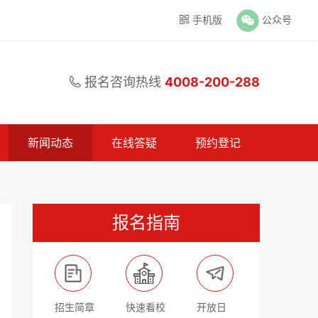
手机版
公众号

报名咨询热线
4008-200-288

新闻动态
在线答疑
预约登记
报名指南
招生简章
快速看校
开放日