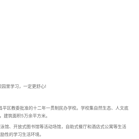
校园里学习，一定更舒心!
市昌平区教委批准的十二年一贯制民办学校。学校集自然生态、人文底
亩，建筑面积5万余平方米。
游泳馆、开放式图书馆等活动场馆，自助式餐厅和酒店式公寓等生活
激励性的学习生活环境。