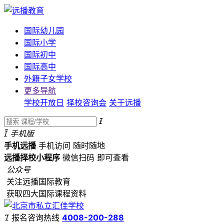
国际幼儿园
国际小学
国际初中
国际高中
外籍子女学校
更多导航
学校开放日
择校咨询会
关于远播


手机版
手机远播
手机访问
随时随地
远播择校小程序
微信扫码
即可查看
公众号
关注远播国际教育
获取四大国际课程资料

报名咨询热线
4008-200-288