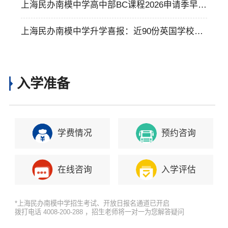
满成功，彰显教学质量、校园文化与管理运营卓
上海民办南模中学高中部BC课程2026申请季早申
越优势！
捷报：麦吉尔等多所加拿大高校抛橄榄枝，彰显
上海民办南模中学升学喜报：近90份英国学校off
卓越学术实力
er加港校优质录取彰显学子实力与学校优势 ！
入学准备
学费情况
预约咨询
在线咨询
入学评估
*上海民办南模中学招生考试、开放日报名通道已开启
拨打电话 4008-200-288 ，招生老师将一对一为您解答疑问