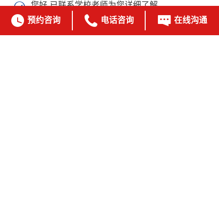
您好 已联系学校老师为您详细了解




预约咨询
电话咨询
在线沟通
姚** 提问：
万科双语学校，英德乐学院可以住校？

可以申请

曦** 提问：
您好 请问春季班入学考试是什么时候

12.29号
