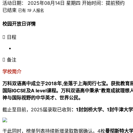
活动日期： 2025年08月14日 星期四
开始时间：提前预约
已结束
已有
19
人报名
校园开放日详情

日程

备注
学校简介
万科双语高中成立于2018年,坐落于上海闵行七宝。获批教育局
国际IGCSE及A level课程。万科双语高中秉承“教育成就
神与国际视野的中华英才、世界公民。
截止至目前，2025届录取已收到
：1封剑桥大学、1封牛津大
于此同时，榜单列表持续新增录取数据确认。4枚
曼彻斯特大