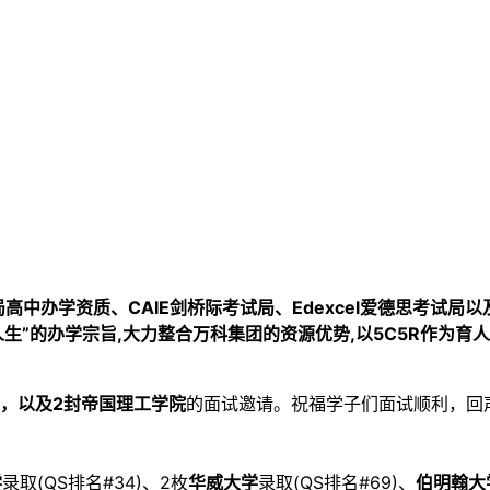
高中办学资质、CAIE剑桥际考试局、Edexcel爱德思考试局
理想人生”的办学宗旨,大力整合万科集团的资源优势,以5C5R作
学，以及2封帝国理工学院
的面试邀请。祝福学子们面试顺利，回
学
录取(QS排名#34)、2枚
华
威大学
录取(QS排名#69)、
伯明翰大