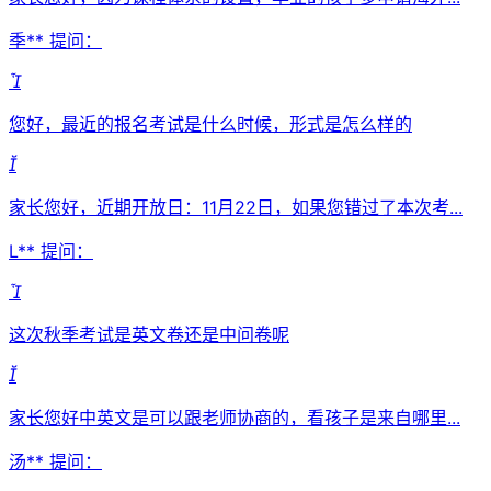
季** 提问：

您好，最近的报名考试是什么时候，形式是怎么样的

家长您好，近期开放日：11月22日，如果您错过了本次考...
L** 提问：

这次秋季考试是英文卷还是中问卷呢

家长您好中英文是可以跟老师协商的，看孩子是来自哪里...
汤** 提问：