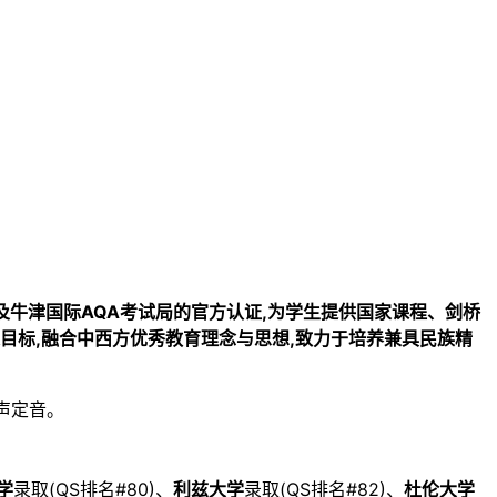
以及牛津国际AQA考试局的官方认证,为学生提供国家课程、剑桥
为育人目标,融合中西方优秀教育理念与思想,致力于培养兼具民族精
声定音。
学
录取(QS排名#80)、
利兹大学
录取(QS排名#82)、
杜伦大学