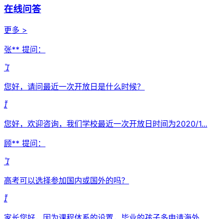
在线问答
更多 >
张** 提问：

您好，请问最近一次开放日是什么时候？

您好，欢迎咨询，我们学校最近一次开放日时间为2020/1...
顾** 提问：

高考可以选择参加国内或国外的吗？

家长您好，因为课程体系的设置，毕业的孩子多申请海外...