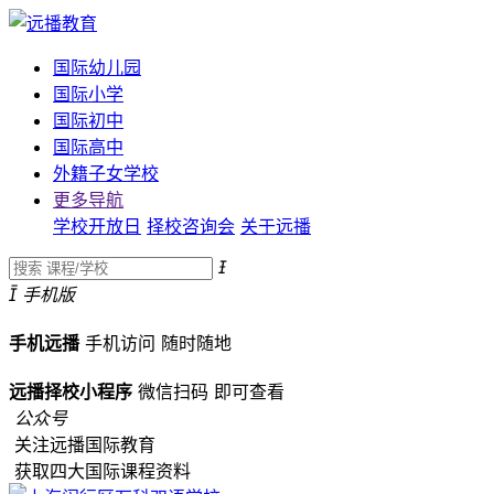
国际幼儿园
国际小学
国际初中
国际高中
外籍子女学校
更多导航
学校开放日
择校咨询会
关于远播


手机版
手机远播
手机访问
随时随地
远播择校小程序
微信扫码
即可查看
公众号
关注远播国际教育
获取四大国际课程资料