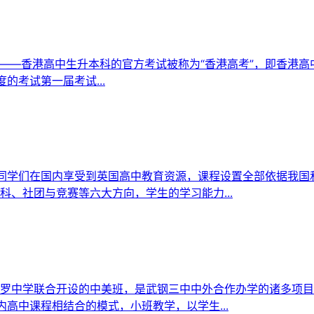
考——香港高中生升本科的官方考试被称为“香港高考”，即香港高
的考试第一届考试...
助同学们在国内享受到英国高中教育资源，课程设置全部依据我国和
、社团与竞赛等六大方向，学生的学习能力...
罗中学联合开设的中美班，是武钢三中中外合作办学的诸多项目
高中课程相结合的模式，小班教学，以学生...