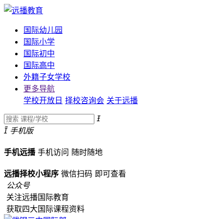
国际幼儿园
国际小学
国际初中
国际高中
外籍子女学校
更多导航
学校开放日
择校咨询会
关于远播


手机版
手机远播
手机访问
随时随地
远播择校小程序
微信扫码
即可查看
公众号
关注远播国际教育
获取四大国际课程资料