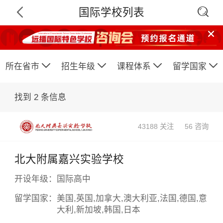

国际学校列表






所在省市
招生年级
课程体系
留学国家
找到
2
条信息
43188 关注
56 咨询
北大附属嘉兴实验学校
开设年级：
国际高中
留学国家：
美国,英国,加拿大,澳大利亚,法国,德国,意
大利,新加坡,韩国,日本