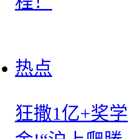
程！
热点
狂撒1亿+奖学