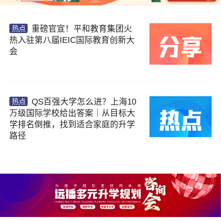
重磅官宣！平和教育集团火
热点
热入驻第八届IEIC国际教育创新大
会
×
已阅读并同意
《用户隐私政策》
为了更好地为您提供选校咨询、生涯规划、留
QS百强大学怎么进？上海10
热点
学、背提、移民、研学服务，我们将收集您的上
万级国际学校给出答案｜从目标大
述信息。若您同意且理解，上述信息将用于本公
司为您进行后期回访，从而定制更为贴心的服
学排名倒推，找到适合家庭的升学
务。关于您的个人信息处理规则详见
《用户隐私
路径
政策》
提交