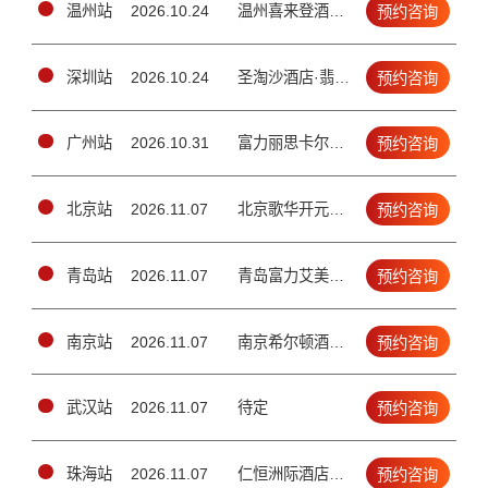
温州站
2026.10.24
温州喜来登酒店四楼锦绣厅（（温州市车站大道292号））
预约咨询
深圳站
2026.10.24
圣淘沙酒店·翡翠店4楼宴会厅（南山区金鸡路1号）
预约咨询
广州站
2026.10.31
富力丽思卡尔顿酒店2楼宴会厅（天河区珠江新城兴安路3号）
预约咨询
北京站
2026.11.07
北京歌华开元大酒店二层国际新闻大厅（北三环鼓楼外大街19号）
预约咨询
青岛站
2026.11.07
青岛富力艾美酒店五层大宴会厅（青岛市市北区延吉路112号）
预约咨询
南京站
2026.11.07
南京希尔顿酒店·3楼颂庭1/2厅(南京市建邺区江东中路100号)
预约咨询
武汉站
2026.11.07
待定
预约咨询
珠海站
2026.11.07
仁恒洲际酒店3楼宴会厅（香洲区情侣南路1号）
预约咨询