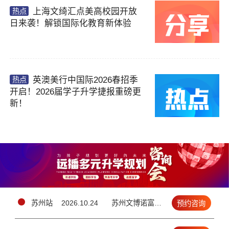
务。关于您的个人信息处理规则详见
《用户隐私
上海文绮汇点美高校园开放
热点
政策》
日来袭！解锁国际化教育新体验
提交
英澳美行中国际2026春招季
热点
开启！2026届学子升学捷报重磅更
新！
苏州站
2026.10.24
苏州文博诺富特酒店1楼玲珑厅（苏州吴中区工业园区苏州大道东688号）
预约咨询