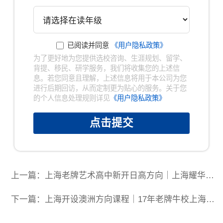
已阅读并同意
《用户隐私政策》
×
为了更好地为您提供选校咨询、生涯规划、留学、
背提、移民、研学服务，我们将收集您的上述信
已阅读并同意
《用户隐私政策》
息。若您同意且理解，上述信息将用于本公司为您
进行后期回访，从而定制更为贴心的服务。关于您
为了更好地为您提供选校咨询、生涯规划、留
的个人信息处理规则详见
《用户隐私政策》
学、背提、移民、研学服务，我们将收集您的上
述信息。若您同意且理解，上述信息将用于本公
司为您进行后期回访，从而定制更为贴心的服
点击提交
务。关于您的个人信息处理规则详见
《用户隐私
政策》
提交
上一篇：上海老牌艺术高中新开日高方向｜上海耀华古北校区
下一篇：上海开设澳洲方向课程｜17年老牌牛校上海澳大利亚国际高中2026启动招生！