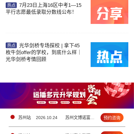
7月23日上海16区中考1—15
热点
平行志愿最低录取分数线公布！
光华剑桥专场探校 | 拿下45
热点
枚牛剑offer的学校，到底什么样｜
光华剑桥考情回顾
苏州站
2026.10.24
苏州文博诺富特酒店1楼玲珑厅（苏州吴中区工业园区苏州大道东688号）
预约咨询