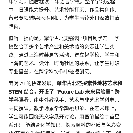
年学习，随后就读 1 年语言学校。整个学习过程
中，日语能力提升、艺术技能打磨、作品集创作、
留考专项辅导环环相扣，为学生后续赴日深造扫清
障碍。
值得一提的是，耀华古北更强调 “项目制学习”。学
校整合了多个艺术产业和美术馆的资源让学生实
践，通过上海时装周等活动，建立起学校、学生和
上海的艺术、设计、时尚社区的联系，让学生打破
专业壁垒，在跨学科协作中碰撞创意。
面对 AI 的快速发展，
耀华古北还探索性地将艺术和
STEM 结合，开设了 “Future Lab 未来实验室” 跨
学科课程
。由中外教携手，艺术与非艺术学科老师
共同授课，教学场景常常颠覆想象。在艺术课上，
学生可能围绕天文学展开讨论，用画笔描绘宇宙星
系;也可能结合化学知识，探索颜料的材质与色彩变