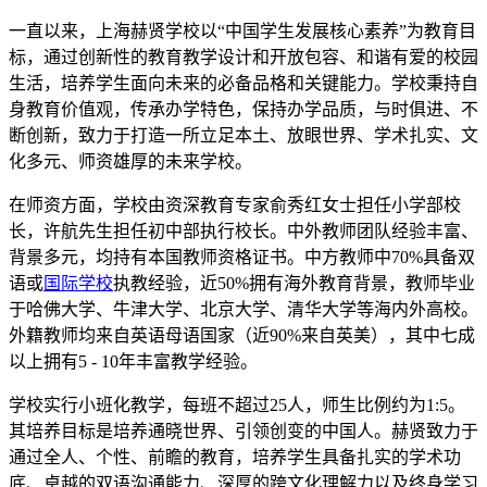
一直以来，上海赫贤学校以“中国学生发展核心素养”为教育目
标，通过创新性的教育教学设计和开放包容、和谐有爱的校园
生活，培养学生面向未来的必备品格和关键能力。学校秉持自
身教育价值观，传承办学特色，保持办学品质，与时俱进、不
断创新，致力于打造一所立足本土、放眼世界、学术扎实、文
化多元、师资雄厚的未来学校。
在师资方面，学校由资深教育专家俞秀红女士担任小学部校
长，许航先生担任初中部执行校长。中外教师团队经验丰富、
背景多元，均持有本国教师资格证书。中方教师中70%具备双
语或
国际学校
执教经验，近50%拥有海外教育背景，教师毕业
于哈佛大学、牛津大学、北京大学、清华大学等海内外高校。
外籍教师均来自英语母语国家（近90%来自英美），其中七成
以上拥有5 - 10年丰富教学经验。
学校实行小班化教学，每班不超过25人，师生比例约为1:5。
其培养目标是培养通晓世界、引领创变的中国人。赫贤致力于
通过全人、个性、前瞻的教育，培养学生具备扎实的学术功
底、卓越的双语沟通能力、深厚的跨文化理解力以及终身学习