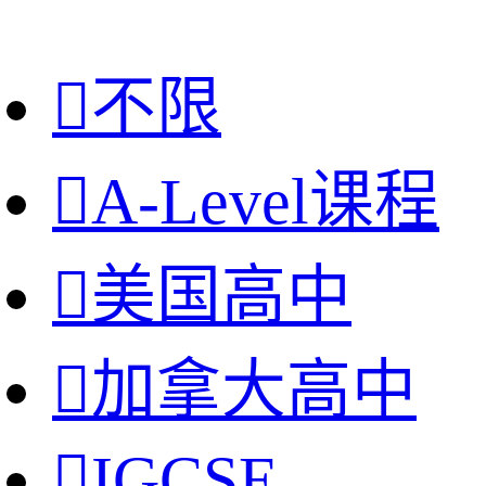

不限

A-Level课程

美国高中

加拿大高中

IGCSE