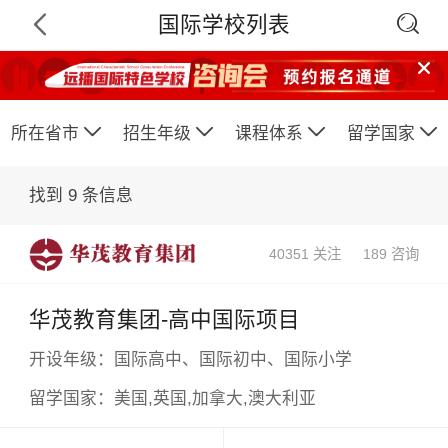

国际学校列表






所在省市
招生年级
课程体系
留学国家
找到
9
条信息
40351 关注
189 咨询
华茂教育集团-高中国际项目
开设年级：
国际高中、国际初中、国际小学
留学国家：
美国,英国,加拿大,澳大利亚