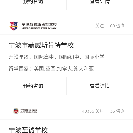
预约咨询
查看详情
关注
60 咨询
宁波市赫威斯肯特学校
开设年级：
国际高中、国际初中、国际小学
留学国家：
美国,英国,加拿大,澳大利亚
预约咨询
查看详情
40355 关注
35 咨询
宁波至诚学校