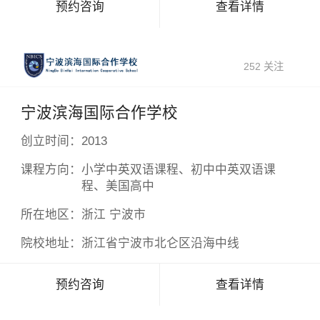
预约咨询
查看详情
252 关注
宁波滨海国际合作学校
创立时间：
2013
课程方向：
小学中英双语课程、初中中英双语课
程、美国高中
所在地区：
浙江 宁波市
院校地址：
浙江省宁波市北仑区沿海中线
预约咨询
查看详情