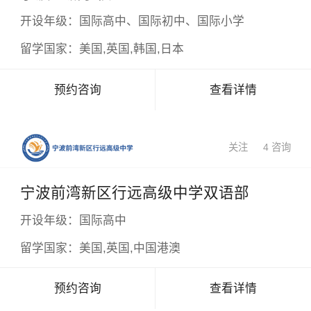
开设年级：
国际高中、国际初中、国际小学
留学国家：
美国,英国,韩国,日本
预约咨询
查看详情
关注
4 咨询
宁波前湾新区行远高级中学双语部
开设年级：
国际高中
留学国家：
美国,英国,中国港澳
预约咨询
查看详情